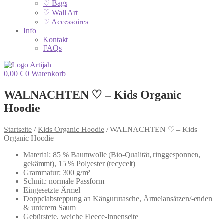
♡ Bags
♡ Wall Art
♡ Accessoires
Info
Kontakt
FAQs
0,00
€
0
Warenkorb
WALNACHTEN ♡ – Kids Organic
Hoodie
Startseite
/
Kids Organic Hoodie
/
WALNACHTEN ♡ – Kids
Organic Hoodie
Material: 85 % Baumwolle (Bio-Qualität, ringgesponnen,
gekämmt), 15 % Polyester (recycelt)
Grammatur: 300 g/m²
Schnitt: normale Passform
Eingesetzte Ärmel
Doppelabsteppung an Kängurutasche, Ärmelansätzen/-enden
& unterem Saum
Gebürstete, weiche Fleece-Innenseite