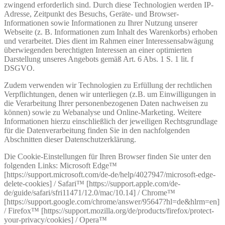
zwingend erforderlich sind. Durch diese Technologien werden IP-
Adresse, Zeitpunkt des Besuchs, Geräte- und Browser-
Informationen sowie Informationen zu Ihrer Nutzung unserer
Webseite (z. B. Informationen zum Inhalt des Warenkorbs) erhoben
und verarbeitet. Dies dient im Rahmen einer Interessensabwägung
überwiegenden berechtigten Interessen an einer optimierten
Darstellung unseres Angebots gemäß Art. 6 Abs. 1 S. 1 lit. f
DSGVO.
Zudem verwenden wir Technologien zu Erfüllung der rechtlichen
Verpflichtungen, denen wir unterliegen (z.B. um Einwilligungen in
die Verarbeitung Ihrer personenbezogenen Daten nachweisen zu
können) sowie zu Webanalyse und Online-Marketing. Weitere
Informationen hierzu einschließlich der jeweiligen Rechtsgrundlage
für die Datenverarbeitung finden Sie in den nachfolgenden
Abschnitten dieser Datenschutzerklärung.
Die Cookie-Einstellungen für Ihren Browser finden Sie unter den
folgenden Links: Microsoft Edge™
[https://support.microsoft.com/de-de/help/4027947/microsoft-edge-
delete-cookies] / Safari™ [https://support.apple.com/de-
de/guide/safari/sfri11471/12.0/mac/10.14] / Chrome™
[https://support.google.com/chrome/answer/95647?hl=de&hlrm=en]
/ Firefox™ [https://support.mozilla.org/de/products/firefox/protect-
your-privacy/cookies] / Opera™