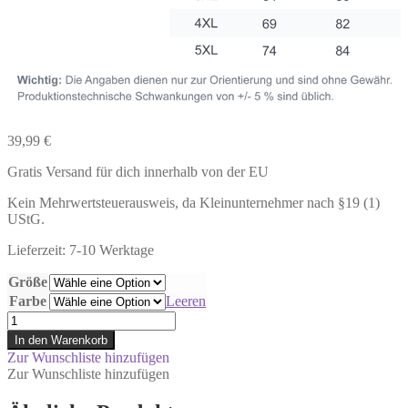
39,99
€
Gratis Versand für dich innerhalb von der EU
Kein Mehrwertsteuerausweis, da Kleinunternehmer nach §19 (1)
UStG.
Lieferzeit: 7-10 Werktage
Größe
Farbe
Leeren
♡
OKTI
In den Warenkorb
-
Zur Wunschliste hinzufügen
Organic
Zur Wunschliste hinzufügen
Shirt
Menge