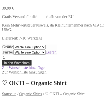
39,99
€
Gratis Versand für dich innerhalb von der EU
Kein Mehrwertsteuerausweis, da Kleinunternehmer nach §19 (1)
UStG.
Lieferzeit: 7-10 Werktage
Größe
Farbe
Leeren
♡
OKTI
In den Warenkorb
-
Zur Wunschliste hinzufügen
Organic
Zur Wunschliste hinzufügen
Shirt
Menge
♡ OKTI – Organic Shirt
Startseite
/
Organic Shirts
/
♡ OKTI – Organic Shirt