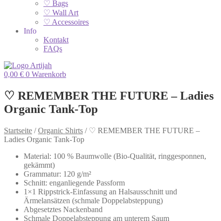
♡ Bags
♡ Wall Art
♡ Accessoires
Info
Kontakt
FAQs
0,00
€
0
Warenkorb
♡ REMEMBER THE FUTURE – Ladies
Organic Tank-Top
Startseite
/
Organic Shirts
/
♡ REMEMBER THE FUTURE –
Ladies Organic Tank-Top
Material: 100 % Baumwolle (Bio-Qualität, ringgesponnen,
gekämmt)
Grammatur: 120 g/m²
Schnitt: enganliegende Passform
1×1 Rippstrick-Einfassung an Halsausschnitt und
Ärmelansätzen (schmale Doppelabsteppung)
Abgesetztes Nackenband
Schmale Doppelabsteppung am unterem Saum