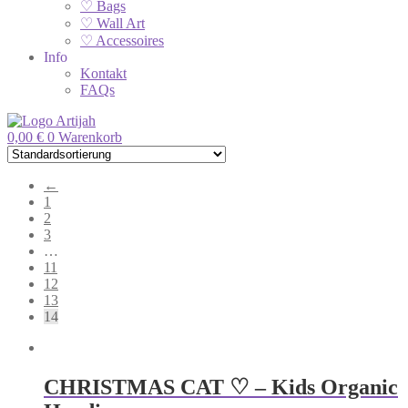
♡ Bags
♡ Wall Art
♡ Accessoires
Info
Kontakt
FAQs
0,00
€
0
Warenkorb
←
1
2
3
…
11
12
13
14
CHRISTMAS CAT ♡ – Kids Organic